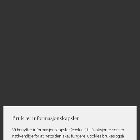
Bruk av informasjonskapsler
Vi benytter informasjons­kapsler (cookies) til funksjoner som er
nødvendige for at nettsiden skal fungere. Cookies brukes også