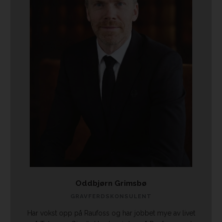
Oddbjørn Grimsbø
GRAVFERDSKONSULENT
Har vokst opp på Raufoss og har jobbet mye av livet