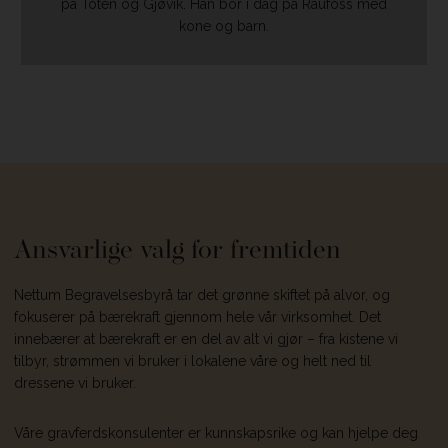
på Toten og Gjøvik. Han bor i dag på Raufoss med
kone og barn.
Ansvarlige valg for fremtiden
Nettum Begravelsesbyrå tar det grønne skiftet på alvor, og
fokuserer på bærekraft gjennom hele vår virksomhet. Det
innebærer at bærekraft er en del av alt vi gjør – fra kistene vi
tilbyr, strømmen vi bruker i lokalene våre og helt ned til
dressene vi bruker.
Våre gravferdskonsulenter er kunnskapsrike og kan hjelpe deg