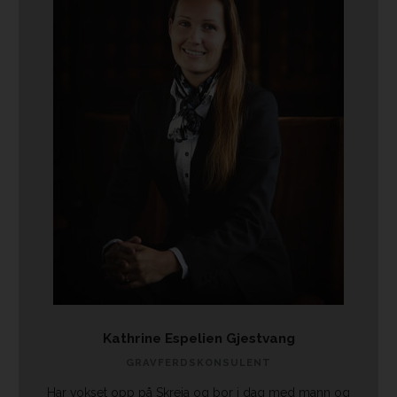
Kathrine Espelien Gjestvang
GRAVFERDSKONSULENT
Har vokset opp på Skreia og bor i dag med mann og