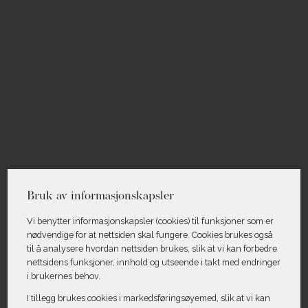
Bruk av informasjonskapsler
Vi benytter informasjons­kapsler (cookies) til funksjoner som er
nødvendige for at nettsiden skal fungere. Cookies brukes også
til å analysere hvordan nettsiden brukes, slik at vi kan forbedre
nettsidens funksjoner, innhold og utseende i takt med endringer
i brukernes behov.
I tillegg brukes cookies i markedsførings­øyemed, slik at vi kan