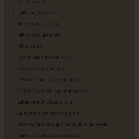
Lei, milde ljos
Lykksalig, lykksalig
Med Jesus vil eg fara
Mitt hjerte alltid vanker
Måne og sol
Navnet Jesus blekner aldri
Nærmere deg min Gud
O bli hos meg / Å ver hjå meg
O, store Gud, når jeg i undring aner
Salige visshet, Jesus er min
Se solens skjønne lys og prakt
Så ta da mine hender / Så tak då mine hender
Takk min Gud for alt som hende