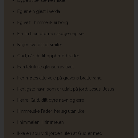
Dype stille, sterke milde
Eg er ein gjest i verda
Eg veit i himmerik ei borg
Ein fin liten blome i skogen eg ser
Fager kveldssol smiler
Gud, når du til oppbrudd kaller
Han tek ikkje glansen av livet
Her møtes alle veie på gravens bratte rand
Herligste navn som er uttalt på jord: Jesus, Jesus
Herre, Gud, ditt dyre navn og ære
Himmelske Fader, herleg utan like
I himmelen, i himmelen
Ikke en spurv til jorden uten at Gud er med