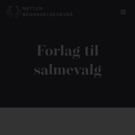
Skip
to
content
Forlag til
salmevalg