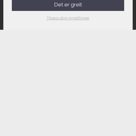
Det er greit
Tilpass dine innstillinger
Kontakt oss
Telefon
Gjøvik:
61 18 69 40