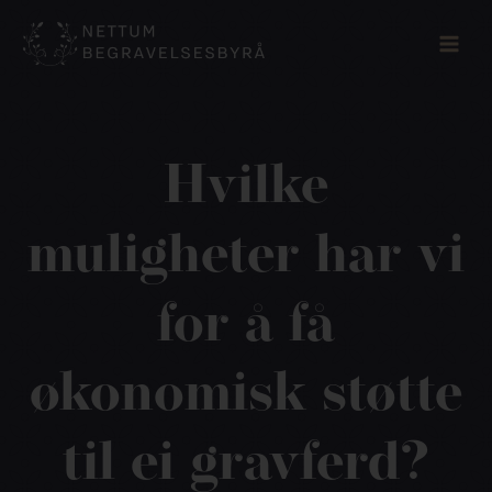
Skip
to
content
Hvilke
muligheter har vi
for å få
økonomisk støtte
til ei gravferd?